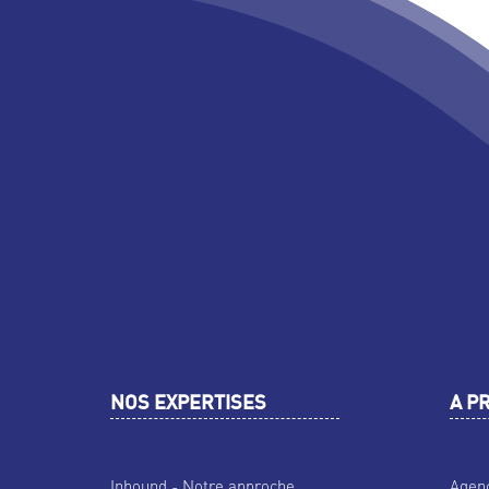
NOS EXPERTISES
A P
Inbound - Notre approche
Agen