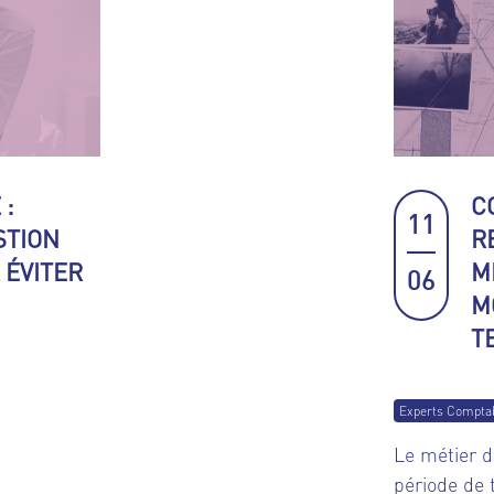
 :
C
11
STION
R
 ÉVITER
M
06
M
T
Experts Compta
Le métier d
période de 