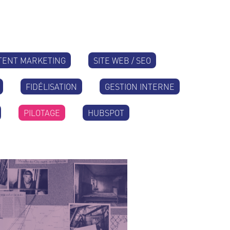
TENT MARKETING
SITE WEB / SEO
FIDÉLISATION
GESTION INTERNE
PILOTAGE
HUBSPOT