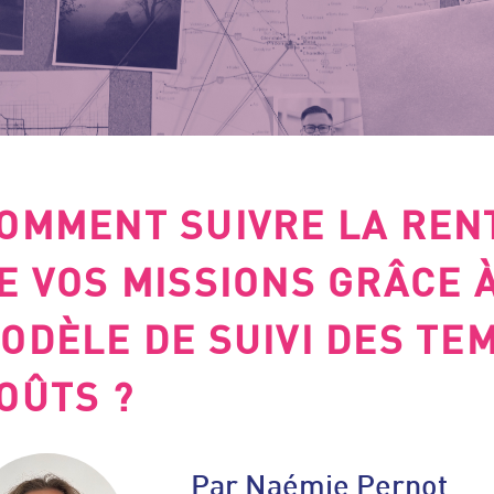
OMMENT SUIVRE LA REN
E VOS MISSIONS GRÂCE 
ODÈLE DE SUIVI DES TE
OÛTS ?
Par Naémie Pernot