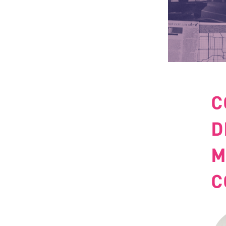
C
D
M
C