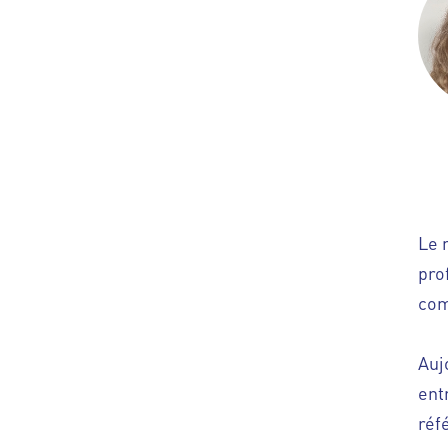
Le 
pro
com
Auj
ent
réf