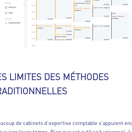
ES LIMITES DES MÉTHODES
RADITIONNELLES
ucoup de cabinets d’expertise comptable s’appuient enc
r suivre leurs temps. Bien que cet outil soit universel, il