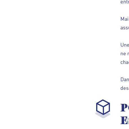
ent
Mai
ass
Une
ne 
cha
Dan
des
P
E