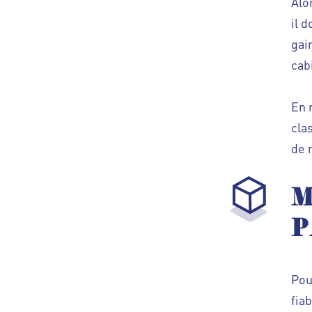
Alo
il 
gai
cab
En 
cla
de 
M
P
Pou
fia