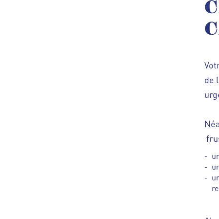
C
C
Vot
de 
urg
Néa
fru
un
un
un
re