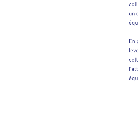
coll
un 
équ
En 
lev
col
l’at
équ