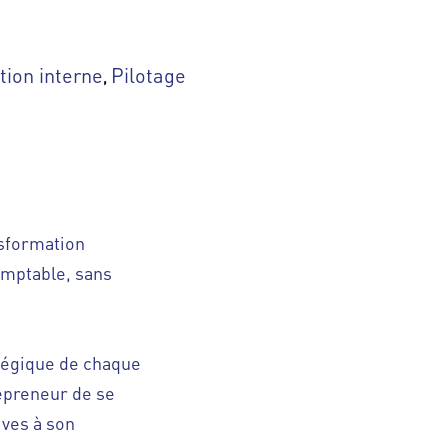
tion interne
Pilotage
,
nsformation
omptable, sans
atégique de chaque
repreneur de se
ives à son