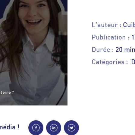
L'auteur :
Cui
Publication :
1
Durée :
20 mi
Catégories :
Di
média !